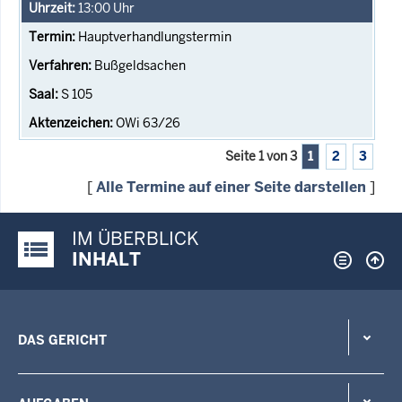
13:00
Uhr
Hauptverhandlungstermin
Bußgeldsachen
S 105
OWi 63/26
Seite 1 von 3
1
2
3
[
Alle Termine auf einer Seite darstellen
]
IM ÜBERBLICK
Justiz-Portal im Überblick:
INHALT
DAS GERICHT