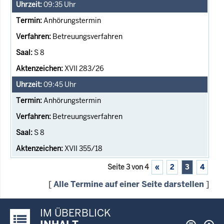
09:35
Uhr
Anhörungstermin
Betreuungsverfahren
S 8
XVII 283/26
09:45
Uhr
Anhörungstermin
Betreuungsverfahren
S 8
XVII 355/18
Seite 3 von 4
«
2
3
4
[
Alle Termine auf einer Seite darstellen
]
IM ÜBERBLICK
Justiz-Portal im Überblick: