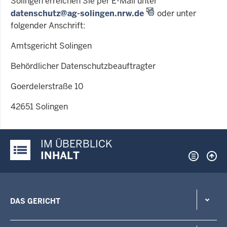
Solingen erreichen Sie per E-Mail unter
datenschutz@ag-solingen.nrw.de
oder unter
folgender Anschrift:
Amtsgericht Solingen
Behördlicher Datenschutzbeauftragter
Goerdelerstraße 10
42651 Solingen
IM ÜBERBLICK
Justiz-Portal im Überblick:
INHALT
DAS GERICHT