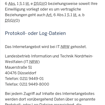
6
Abs.
1
S
.1
lit.
e
DSGVO
beziehungsweise soweit Ihre
Einwilligung vorliegt oder es um vertragliche
Beziehungen geht auch
Art.
6 Abs.1
S
.1
lit.
a, b
DSGVO
)
Protokoll- oder Log-Dateien
Das Internetangebot wird bei IT.
NRW
gehostet.
Landesbetrieb Information und Technik Nordrhein-
Westfalen (IT.
NRW
)
Mauerstraße 51
40476 Düsseldorf
Telefon: 0211 9449-01
Telefax: 0211 9449-8000
Bei jedem Zugriff auf Inhalte des Internetangebotes
werden dort vorübergehend Daten über so genannte
Protokoll- oder Log-Dateien gespeichert, die