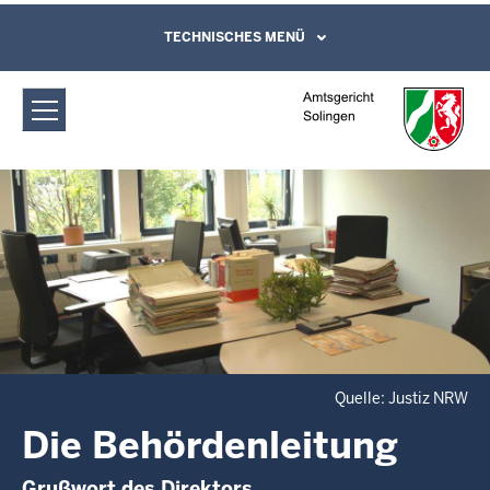
Direkt zum Inhalt
Amtsgericht Solingen: Die
TECHNISCHES MENÜ
Leichte Sprache, Gebärdensprachenvideo
und Kontaktformular
Behördenleitung
Quelle: Justiz NRW
Die Behördenleitung
Grußwort des Direktors