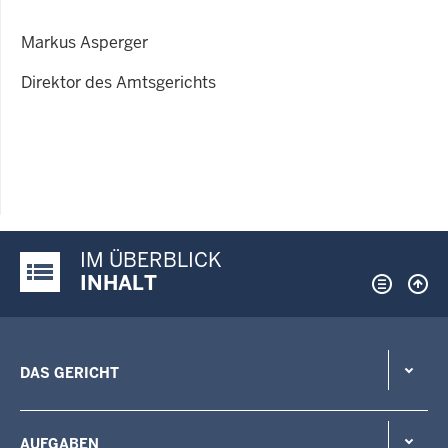
Markus Asperger
Direktor des Amtsgerichts
IM ÜBERBLICK
Justiz-Portal im Überblick:
INHALT
DAS GERICHT
AUFGABEN